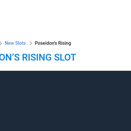
New Slots
Poseidon's Rising
ON’S RISING SLOT