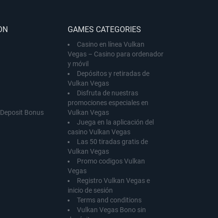
ON
GAMES CATEGORIES
Casino en línea Vulkan
Vegas – Casino para ordenador
y móvil
Depósitos y retiradas de
Vulkan Vegas
Disfruta de nuestras
promociones especiales en
 Deposit Bonus
Vulkan Vegas
Juega en la aplicación del
casino Vulkan Vegas
Las 50 tiradas gratis de
Vulkan Vegas
Promo codigos Vulkan
Vegas
Registro Vulkan Vegas e
inicio de sesión
Terms and conditions
Vulkan Vegas Bono sin