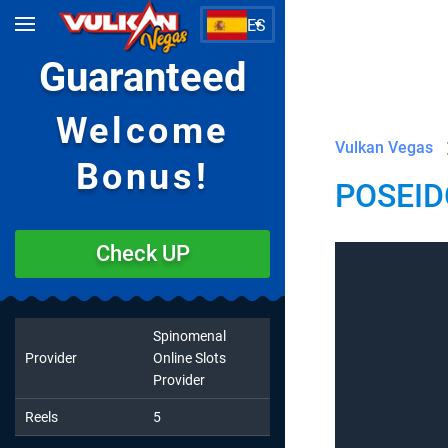
ES
Guaranteed
Welcome
Vulkan Vegas
Bonus!
POSEID
Check UP
Spinomenal
Provider
Online Slots
Provider
Reels
5