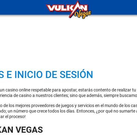
E INICIO DE SESIÓN
 un casino online respetable para apostar, estarás contento de realizar t
riencia de casino a nuestros clientes; sino que además, siempre buscam
e los mejores proveedores de juegos y servicios en el mundo de los casin
undo; un número que crece todos los días. Entonces, ¿por qué no sumarte
ar el proceso!
KAN VEGAS