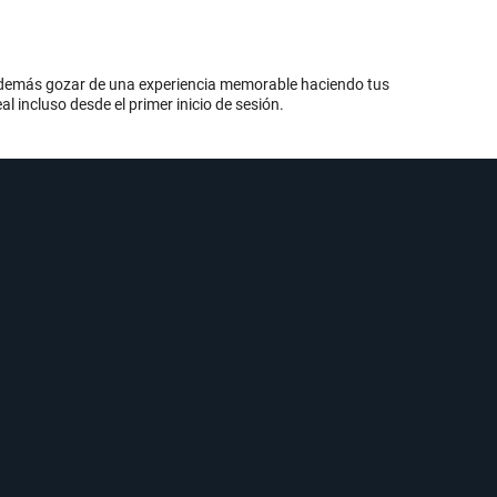
 además gozar de una experiencia memorable haciendo tus
 incluso desde el primer inicio de sesión.