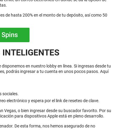
tas.
res de hasta 200% en el monto de tu depósito, así como 50
 Spins
S INTELIGENTES
e disponemos en nuestro lobby en línea. Si ingresas desde tu
o uses, podrás ingresar a tu cuenta en unos pocos pasos. Aquí
s sociales.
o electrónico y espera por el link de reseteo de clave.
kan Vegas, o bien ingresar desde su buscador favorito. Por su
cación para dispositivos Apple está en pleno desarrollo.
ordenador. De esta forma, nos hemos asegurado de no