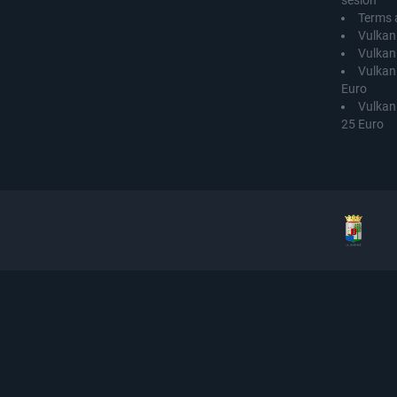
sesión
Terms 
Vulkan
Vulkan
Vulkan
Euro
Vulkan
25 Euro