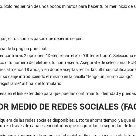
ivo. Solo requerirán de unos pocos minutos para hacer tu primer inicio de 
egas, estos son los pasos que deberás seguir:
cha de la página principal.
contrarás 2 opciones: “Detén el carrete” o “Obtener bono”. Selecciona e
ónico o tu número de teléfono, tu contraseña. Asegúrate de seleccionar 
ienes al menos 18 años, y en donde aceptas recibir las últimas notificacione
ar su canje introduciendo el mismo en la casilla “tengo un promo código”
gistrarse” al final del formulario.
Ingresa en el link extendido para que puedas confirmar tu identidad y pueda
R MEDIO DE REDES SOCIALES (FA
ualquiera de las redes sociales disponibles. Esto te ahorra tiempo, ya que 
urre a través de canales encriptados que resguardan la seguridad de los
tricciones al momento de completar el registro. En estos casos, la platafo