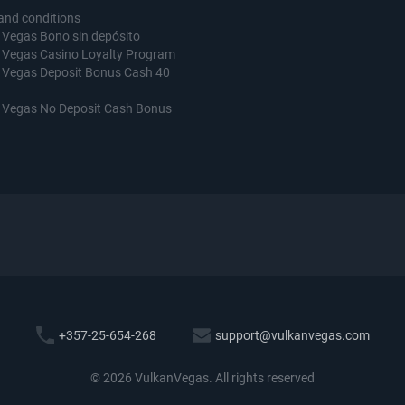
and conditions
 Vegas Bono sin depósito
 Vegas Casino Loyalty Program
 Vegas Deposit Bonus Cash 40
 Vegas No Deposit Cash Bonus
+357-25-654-268
support@vulkanvegas.com
© 2026 VulkanVegas. All rights reserved