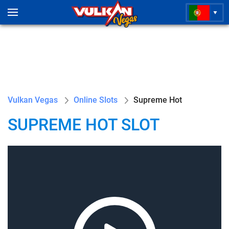
Vulkan Vegas
Online Slots
Supreme Hot
SUPREME HOT SLOT