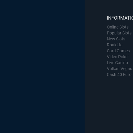
INFORMATI
Online Slots
Popular Slots
New Slots
Roulette
Card Games
Video Poker
Live Casino
Vulkan Vegas
Cash 40 Euro