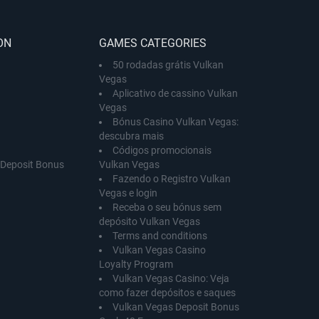
ON
GAMES CATEGORIES
50 rodadas grátis Vulkan
Vegas
Aplicativo de cassino Vulkan
Vegas
Bónus Casino Vulkan Vegas:
descubra mais
Códigos promocionais
 Deposit Bonus
Vulkan Vegas
Fazendo o Registro Vulkan
Vegas e login
Receba o seu bónus sem
depósito Vulkan Vegas
Terms and conditions
Vulkan Vegas Casino
Loyalty Program
Vulkan Vegas Casino: Veja
como fazer depósitos e saques
Vulkan Vegas Deposit Bonus