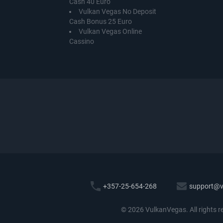
Cash 40 Euro
Vulkan Vegas No Deposit
Cash Bonus 25 Euro
Vulkan Vegas Online
Cassino
+357-25-654-268
support@v
© 2026 VulkanVegas. All rights r