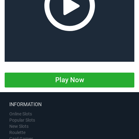
Play Now
INFORMATION
Online Slots
Popular Slots
New Slots
Roulette
Card Games