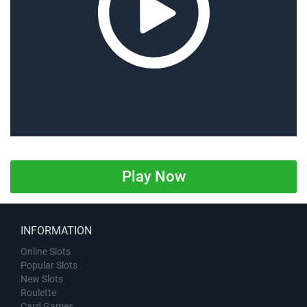
Play Now
INFORMATION
Online Slots
Popular Slots
New Slots
Roulette
Card Games