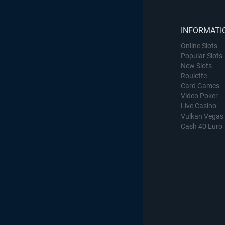
INFORMATI
Online Slots
Popular Slots
New Slots
Roulette
Card Games
Video Poker
Live Casino
Vulkan Vegas
Cash 40 Euro