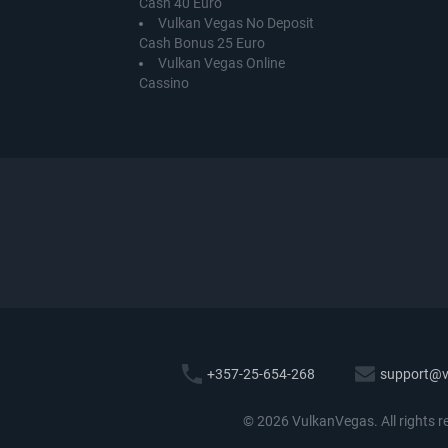
Cash 40 Euro
Vulkan Vegas No Deposit
Cash Bonus 25 Euro
Vulkan Vegas Online
Cassino
+357-25-654-268
support@v
© 2026 VulkanVegas. All rights r