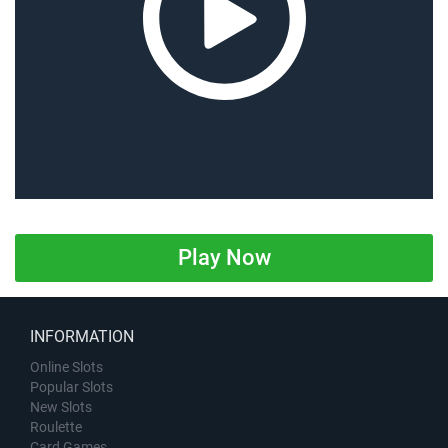
Play Now
INFORMATION
Online Slots
Popular Slots
New Slots
Roulette
Card Games