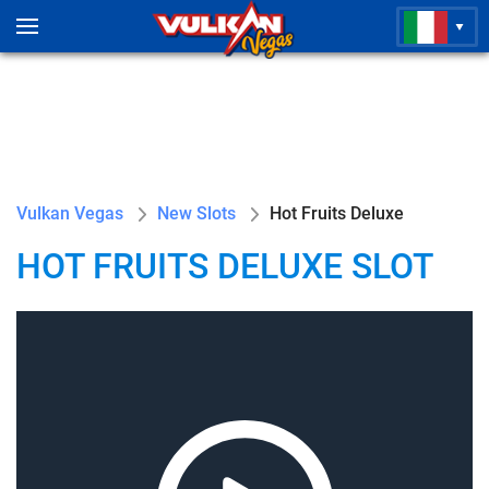
Vulkan Vegas
New Slots
Hot Fruits Deluxe
HOT FRUITS DELUXE SLOT