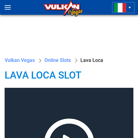
Vulkan Vegas
Online Slots
Lava Loca
LAVA LOCA SLOT