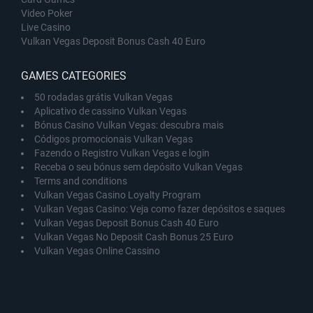
Video Poker
Live Casino
Vulkan Vegas Deposit Bonus Cash 40 Euro
GAMES CATEGORIES
50 rodadas grátis Vulkan Vegas
Aplicativo de cassino Vulkan Vegas
Bónus Casino Vulkan Vegas: descubra mais
Códigos promocionais Vulkan Vegas
Fazendo o Registro Vulkan Vegas e login
Receba o seu bónus sem depósito Vulkan Vegas
Terms and conditions
Vulkan Vegas Casino Loyalty Program
Vulkan Vegas Casino: Veja como fazer depósitos e saques
Vulkan Vegas Deposit Bonus Cash 40 Euro
Vulkan Vegas No Deposit Cash Bonus 25 Euro
Vulkan Vegas Online Cassino