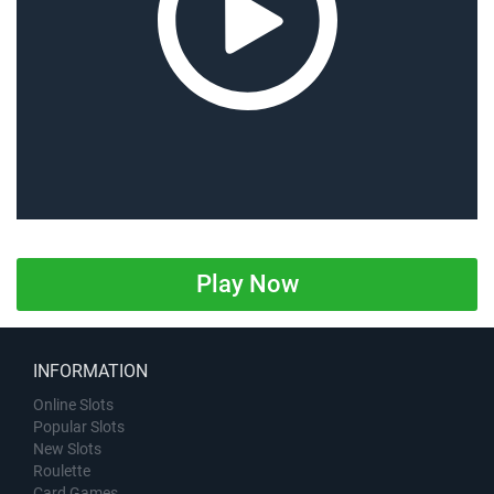
Play Now
INFORMATION
Online Slots
Popular Slots
New Slots
Roulette
Card Games