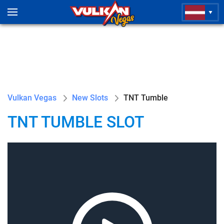
Vulkan Vegas
New Slots
TNT Tumble
TNT TUMBLE SLOT