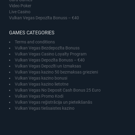
Video Poker
Live Casino
Vulkan Vegas Depozīta Bonuss – €40
GAMES CATEGORIES
Terms and conditions
Vulkan Vegas Bezdepozīta Bonuss
Vulkan Vegas Casino Loyalty Program
Vulkan Vegas Depozīta Bonuss – €40
Vulkan Vegas Depozīti un Izmaksas
Vulkan Vegas kazino 50 bezmaksas griezieni
Vulkan Vegas kazino bonusi
Vulkan Vegas kazino lietotne
Vulkan Vegas No Deposit Cash Bonus 25 Euro
Vulkan Vegas Promo Kodi
Vulkan Vegas reģistrācija un pieteikšanās
Vulkan Vegas tiešsaistes kazino