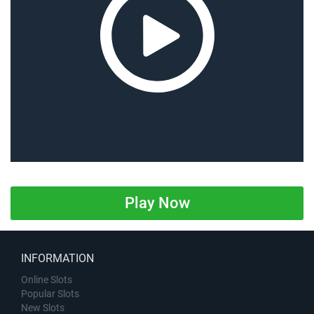
Play Now
INFORMATION
Online Slots
Popular Slots
New Slots