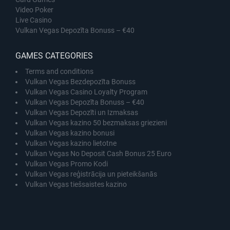
Video Poker
Live Casino
Vulkan Vegas Depozīta Bonuss – €40
GAMES CATEGORIES
Terms and conditions
Vulkan Vegas Bezdepozīta Bonuss
Vulkan Vegas Casino Loyalty Program
Vulkan Vegas Depozīta Bonuss – €40
Vulkan Vegas Depozīti un Izmaksas
Vulkan Vegas kazino 50 bezmaksas griezieni
Vulkan Vegas kazino bonusi
Vulkan Vegas kazino lietotne
Vulkan Vegas No Deposit Cash Bonus 25 Euro
Vulkan Vegas Promo Kodi
Vulkan Vegas reģistrācija un pieteikšanās
Vulkan Vegas tiešsaistes kazino