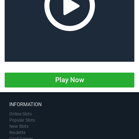
Play Now
INFORMATION
Online Slots
Popular Slots
New Slots
Roulette
Card Games