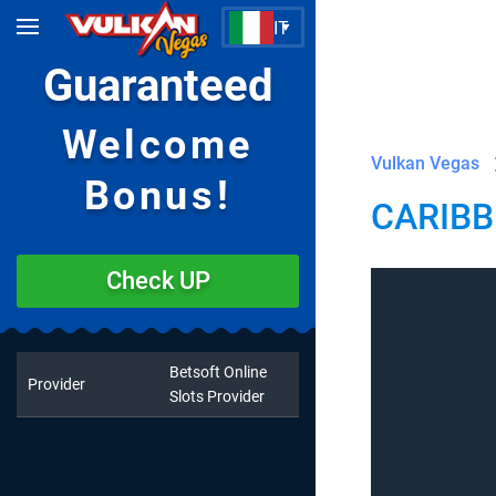
IT
Guaranteed
Welcome
Vulkan Vegas
Bonus!
CARIB
Check UP
Betsoft Online
Provider
Slots Provider