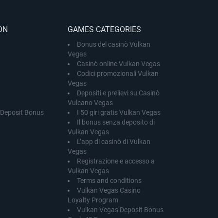
ON
GAMES CATEGORIES
Bonus del casinò Vulkan
Vegas
Casinò online Vulkan Vegas
Codici promozionali Vulkan
Vegas
Depositi e prelievi su Casinò
Vulcano Vegas
 Deposit Bonus
I 50 giri gratis Vulkan Vegas
Il bonus senza deposito di
Vulkan Vegas
L’app di casinò di Vulkan
Vegas
Registrazione e accesso a
Vulkan Vegas
Terms and conditions
Vulkan Vegas Casino
Loyalty Program
Vulkan Vegas Deposit Bonus