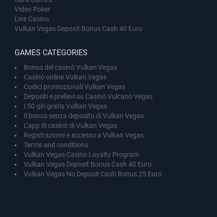
Video Poker
Live Casino
Vulkan Vegas Deposit Bonus Cash 40 Euro
GAMES CATEGORIES
Bonus del casinò Vulkan Vegas
Casinò online Vulkan Vegas
Codici promozionali Vulkan Vegas
Depositi e prelievi su Casinò Vulcano Vegas
I 50 giri gratis Vulkan Vegas
Il bonus senza deposito di Vulkan Vegas
L’app di casinò di Vulkan Vegas
Registrazione e accesso a Vulkan Vegas
Terms and conditions
Vulkan Vegas Casino Loyalty Program
Vulkan Vegas Deposit Bonus Cash 40 Euro
Vulkan Vegas No Deposit Cash Bonus 25 Euro