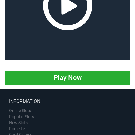
Play Now
INFORMATION
Online Slots
Popular Slots
New Slots
Roulette
Card Games