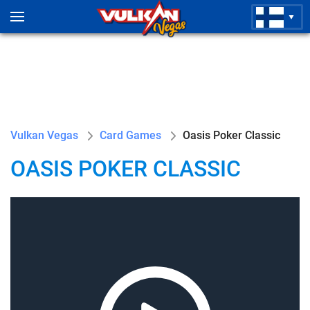
Vulkan Vegas
Card Games
Oasis Poker Classic
OASIS POKER CLASSIC