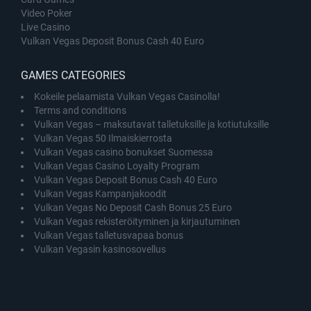
Video Poker
Live Casino
Vulkan Vegas Deposit Bonus Cash 40 Euro
GAMES CATEGORIES
Kokeile pelaamista Vulkan Vegas Casinolla!
Terms and conditions
Vulkan Vegas – maksutavat talletuksille ja kotiutuksille
Vulkan Vegas 50 Ilmaiskierrosta
Vulkan Vegas casino bonukset Suomessa
Vulkan Vegas Casino Loyalty Program
Vulkan Vegas Deposit Bonus Cash 40 Euro
Vulkan Vegas Kampanjakoodit
Vulkan Vegas No Deposit Cash Bonus 25 Euro
Vulkan Vegas rekisteröityminen ja kirjautuminen
Vulkan Vegas talletusvapaa bonus
Vulkan Vegasin kasinosovellus