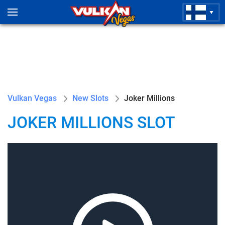
Vulkan Vegas
New Slots
Joker Millions
JOKER MILLIONS SLOT